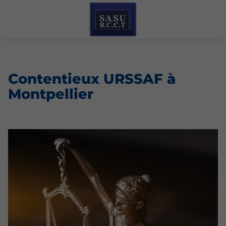
Contentieux URSSAF à
Montpellier