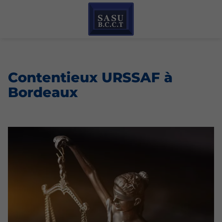
Contentieux URSSAF à
Bordeaux