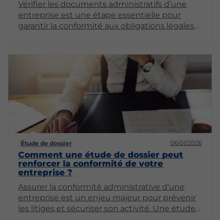
Vérifier les documents administratifs d’une
entreprise est une étape essentielle pour
garantir la conformité aux obligations légales
et prévenir les sanctions. Les erreurs ou
omissions dans les dossiers peuvent entraîner
des contrôles, des pénalités ou des litiges
coûteux. Une approche méthodique et
structurée permet de sécuriser la gestion
administrative et de protéger l’activité de
l’entreprise tout en anticipant les risques
potentiels.
06/01/2026
Étude de dossier
Comment une étude de dossier peut
renforcer la conformité de votre
entreprise ?
Assurer la conformité administrative d’une
entreprise est un enjeu majeur pour prévenir
les litiges et sécuriser son activité. Une étude
de dossier approfondie permet d’identifier les